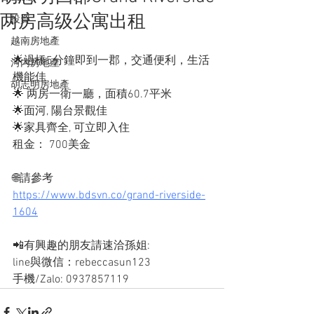
两房高级公寓出租
投資
越南房地產
🌟過橋5分鐘即到一郡，交通便利，生活
河內房地產
機能佳
胡志明房地產
🌟 两房一衛一廳，面積60.7平米
🌟面河, 陽台景觀佳
🌟家具齊全, 可立即入住
租金： 700美金
🌐請參考
https://www.bdsvn.co/grand-riverside-
1604
📲有興趣的朋友請速洽孫姐: 
line與微信：rebeccasun123
手機/Zalo: 0937857119