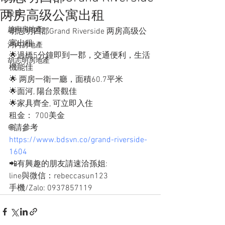
两房高级公寓出租
投資
越南房地產
胡志明四郡Grand Riverside 两房高级公
寓出租
河內房地產
🌟過橋5分鐘即到一郡，交通便利，生活
胡志明房地產
機能佳
🌟 两房一衛一廳，面積60.7平米
🌟面河, 陽台景觀佳
🌟家具齊全, 可立即入住
租金： 700美金
🌐請參考
https://www.bdsvn.co/grand-riverside-
1604
📲有興趣的朋友請速洽孫姐: 
line與微信：rebeccasun123
手機/Zalo: 0937857119