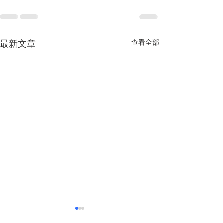
查看全部
最新文章
越南經濟前景獲國際社會
多重因素助推越