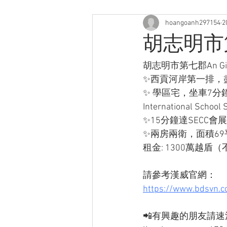
hoangoanh297154
2
胡志明市第七
胡志明市第七郡An Gia 
✨西貢河岸第一排，
✨ 學區宅，坐車7分鐘
International Sc
✨15分鐘達SECC會展
✨兩房兩衛，面積6
租金: 1300萬越盾
請參考漢威官網：
https://www.bdsvn.co
📲有興趣的朋友請速洽