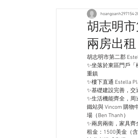
hoangoanh297154
2
胡志明市第二
兩房出租
胡志明市第二郡 Estel
✨坐落於東區門戶「
重鎮
✨樓下直通 Estel
✨基礎建設完善，交
✨生活機能齊全，周邊便
鐵站與 Vincom 
場（Ben Thanh）
✨兩房兩衛，家具齊全
租金：1500美金（