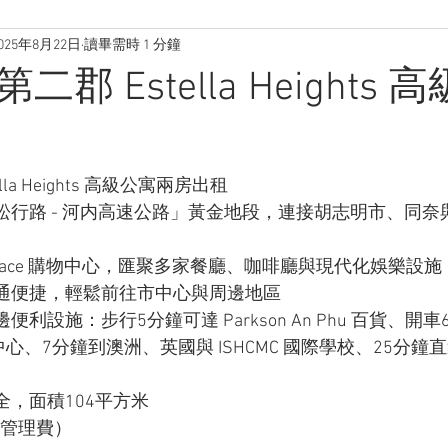
025年8月22日
讀畢需時 1 分鐘
郡 Estella Heights 
la Heights 高級公寓兩房出租
松行路 - 河内高速公路」黃金地段，連接胡志明市、同奈
la Place 購物中心，匯聚多家餐廳、咖啡廳與現代化娛樂設施
通便捷，輕鬆前往市中心與周邊地區
利設施：步行5分鐘可達 Parkson An Phu 百貨、開
購物中心、7分鐘到澳洲、英國與 ISHCMC 國際學校、25分
，面積104平方米
含管理費）