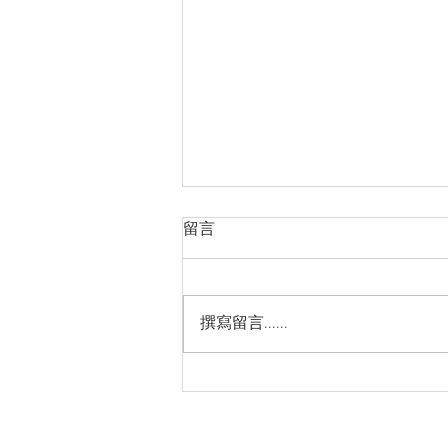
越南品牌房地產市場的長期發
留言
展方向
https://cn.nhandan.vn/article-
post156757.html
撰寫留言......