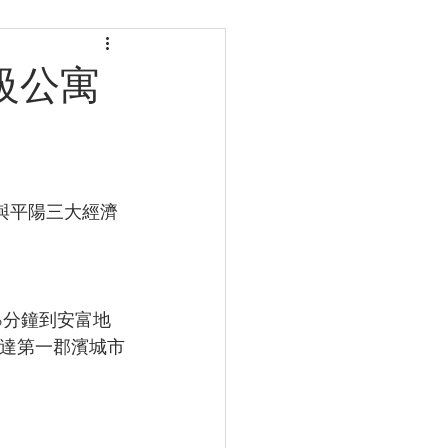
高級公寓
與平陽三大經濟
車6分鐘到安富地
鐘直達第一郡濱城市