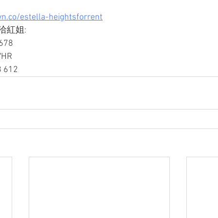
n.co/estella-heightsforrent
紅姐: 
n678
VHR
 612