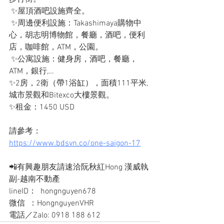
 ✨屋頂酒吧設施齊全。
 ✨周邊便利設施：Takashimaya購物中
心，胡志明博物館，餐廳，酒吧，便利
店，咖啡館，ATM，公園。
 ✨公寓設施：健身房，酒吧，餐廳，
ATM，銀行,…
✨2房，2衛（帶1浴缸），面積111平米, 
城市景觀和Bitexco大樓景觀。 
✨租金：1450 USD
請參考：
https://www.bdsvn.co/one-saigon-17
📲有興趣朋友請速洽阮秋紅Hong 漢威執
副-越南不動產
lineID：  hongnguyen678
微信  ：HongnguyenVHR
電話／Zalo: 0918 188 612