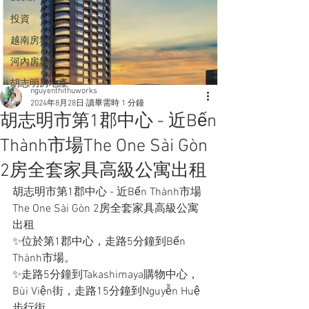
投資
越南房地產
河內房地產
胡志明房地產
nguyenthithuworks
2024年8月28日
讀畢需時 1 分鐘
胡志明市第1郡中心 - 近Bến
Thành市場The One Sài Gòn
2房全套家具高級公寓出租
胡志明市第1郡中心 - 近Bến Thành市場
The One Sài Gòn 2房全套家具高級公寓
出租 
✨位於第1郡中心，走路5分鐘到Bến 
Thành市場。 
✨走路5分鐘到Takashimaya購物中心，
Bùi Viện街，走路15分鐘到Nguyễn Huệ
步行街。