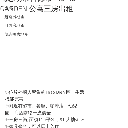
GARDEN 公寓三房出租
投資
越南房地產
河內房地產
胡志明房地產
✨位於外國人聚集的Thao Dien 區，生活
機能完善。 
✨附近有超市、餐廳、咖啡店，幼兒
園，商店購物一應俱全
✨三房三衛, 面積110平米，81 大樓view
✨家具齊全，可以馬上入住