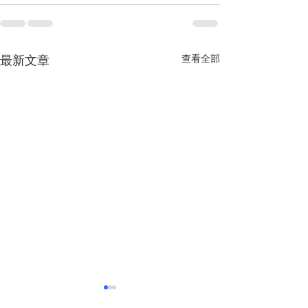
查看全部
最新文章
越南經濟前景獲國際社會
多重因素助推越