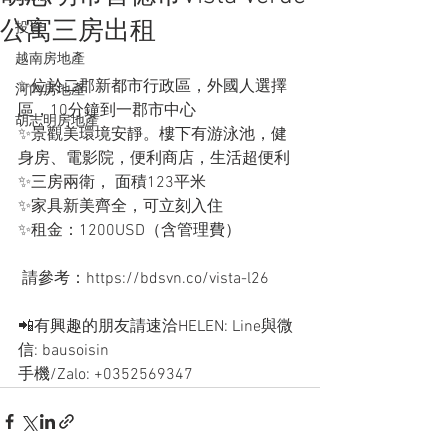
公寓三房出租
投資
越南房地產
✨位於二郡新都市行政區，外國人選擇
河內房地產
區，10分鐘到一郡市中心 
胡志明房地產
✨景觀美環境安靜。樓下有游泳池，健
身房、電影院，便利商店，生活超便利
✨三房兩衛， 面積123平米
✨家具新美齊全，可立刻入住
✨租金：1200USD（含管理費）
 請參考：https://bdsvn.co/vista-l26
📲有興趣的朋友請速洽HELEN: Line與微
信: bausoisin
手機/Zalo: +0352569347