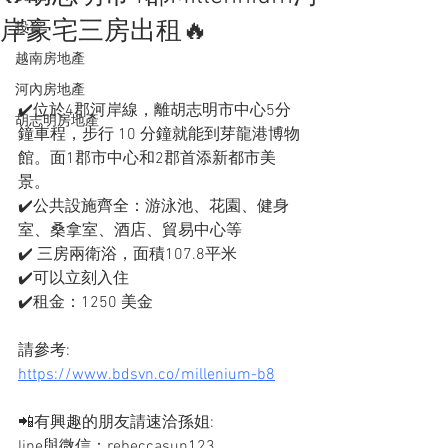
岸豪宅三房出租🔥
投資
越南房地產
河內房地產
✔️位於4郡河岸線，離胡志明市中心5分
胡志明房地產
鐘車程，步行 10 分鐘就能到芽龍港博物
館。面1郡市中心和2郡首添新都市美
景。
✔️公共設施齊全：游泳池、花園、健身
室、桑拿室、酒店、貿易中心等
✔️ 三房兩衛浴，面積107.8平米
✔️可以立刻入住
✔️租金：1250 美金
請參考:
https://www.bdsvn.co/millenium-b8
📲有興趣的朋友請速洽孫姐: 
line與微信：rebeccasun123