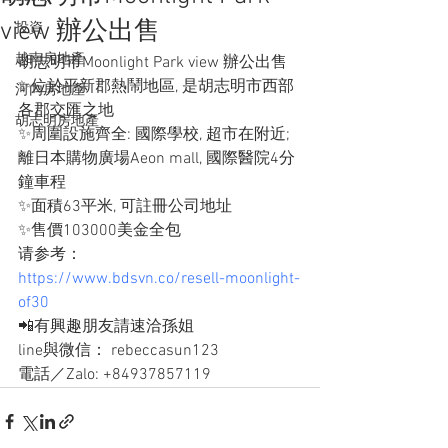
view 辦公出售
投資
越南房地產
胡志明市Moonlight Park view 辦公出售
✨位於平新郡熱鬧地區, 是胡志明市西部
河內房地產
各郡交匯之地
胡志明房地產
✨周圍設施齊全: 國際學校, 超市在附近; 
離日本購物廣場Aeon mall, 國際醫院4分
鐘車程
✨面積63平米, 可註冊公司地址
✨售價103000美金全包
请参考：
https://www.bdsvn.co/resell-moonlight-
of30
📲有興趣朋友請速洽孫姐
line與微信： rebeccasun123
電話／Zalo: +84937857119