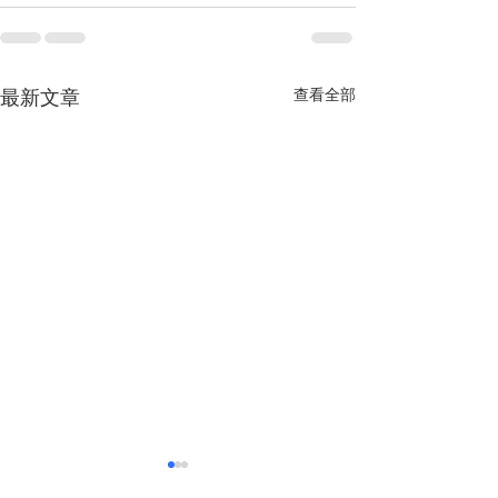
查看全部
最新文章
越南經濟前景獲國際社會
多重因素助推越