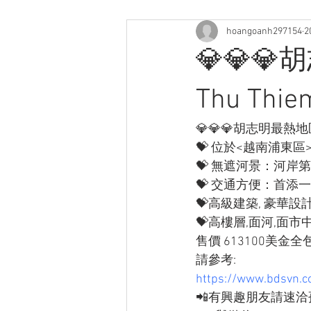
hoangoanh297154
2
💎💎💎
Thu T
💎💎💎胡志明最熱地區
💝 位於<越南浦東
💝 無遮河景：河岸
💝 交通方便：首添
💝高級建築, 豪華設計
💝高樓層,面河,面市
售價 613100美金全
請參考:
https://www.bdsvn.co
📲有興趣朋友請速洽