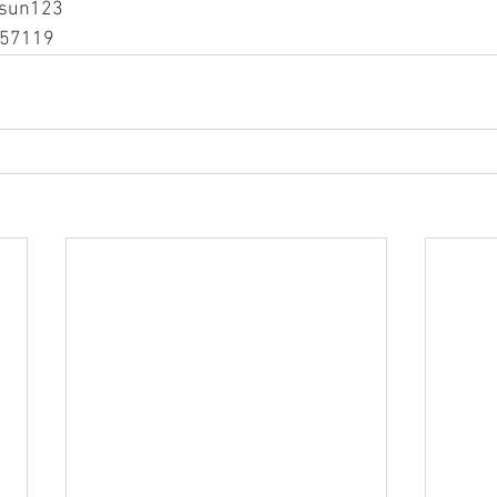
sun123
57119