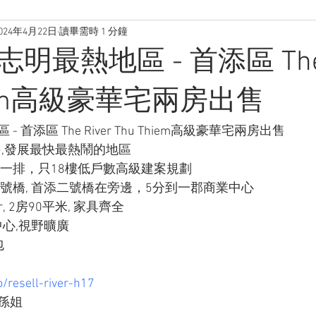
024年4月22日
讀畢需時 1 分鐘
胡志明最熱地區 - 首添區 The 
hiem高級豪華宅兩房出售
 - 首添區 The River Thu Thiem高級豪華宅兩房出售
區>,發展最快最熱鬧的地區
第一排，只18樓低戶數高級建案規劃
一號橋, 首添二號橋在旁邊，5分到一郡商業中心
, 2房90平米, 家具齊全
中心,視野曠廣
包
/resell-river-h17
孫姐