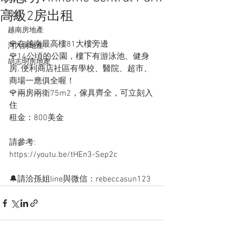
高級2房出租
投資
越南房地產
🌹在越南最高樓81大樓旁邊
河內房地產
🌹14公頃的公園，樓下有游泳池、健身
胡志明房地產
房, 便利商店社區有學校、醫院、超市、
商場一應俱全喔！
🌹兩房兩衛75m2，傢具齊全，可立刻入
住
租金：800美金
請參考:
https://youtu.be/tHEn3-Sep2c
🔔請洽孫姐line與微信：rebeccasun123