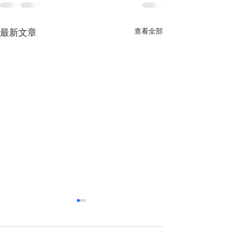
查看全部
最新文章
越南經濟前景獲國際社會
多重因素助推越
廣泛看好
定增長