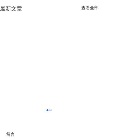
查看全部
最新文章
越南經濟前景獲國際社會
多重因素助推越
廣泛看好
定增長
https://zh.vietnamplus.vn/arti
https://finance.si
留言