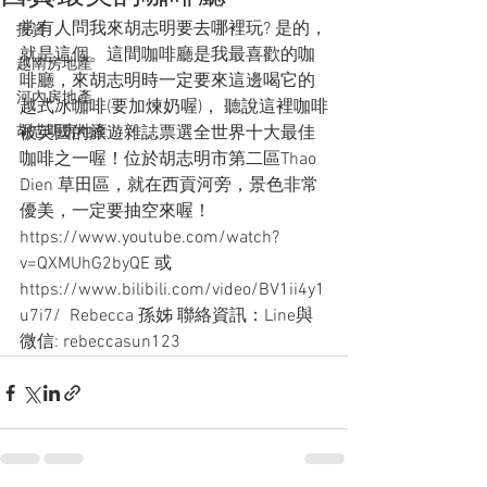
常有人問我來胡志明要去哪裡玩? 是的，
投資
就是這個。這間咖啡廳是我最喜歡的咖
越南房地產
啡廳，來胡志明時一定要來這邊喝它的
河內房地產
越式冰咖啡(要加煉奶喔)， 聽說這裡咖啡
胡志明房地產
被英國的旅遊雜誌票選全世界十大最佳
咖啡之一喔！位於胡志明市第二區Thao 
Dien 草田區，就在西貢河旁，景色非常
優美，一定要抽空來喔！ 
https://www.youtube.com/watch?
v=QXMUhG2byQE 或 
https://www.bilibili.com/video/BV1ii4y1
u7i7/  Rebecca 孫姊 聯絡資訊：Line與
微信: rebeccasun123