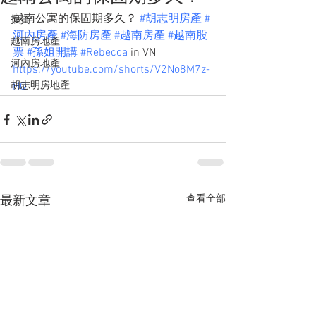
越南公寓的保固期多久？ 
#胡志明房產
#
投資
河內房產
#海防房產
#越南房產
#越南股
越南房地產
票
#孫姐開講
#Rebecca
 in VN
河內房地產
https://youtube.com/shorts/V2No8M7z-
胡志明房地產
HQ
查看全部
最新文章