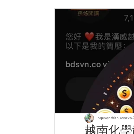
nguyenthithuworks
越南化學