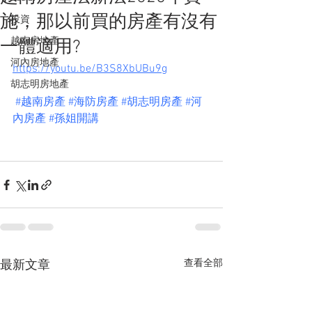
施，那以前買的房產有沒有
投資
越南房地產
一體適用?
河內房地產
https://youtu.be/B3S8XbUBu9g
胡志明房地產
#越南房產
#海防房產
#胡志明房產
#河
內房產
#孫姐開講
查看全部
最新文章