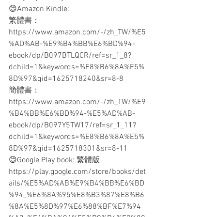
😊Amazon Kindle:
繁體書：
https://www.amazon.com/-/zh_TW/%E5
%AD%AB-%E9%B4%BB%E6%BD%94-
ebook/dp/B097BTLQCR/ref=sr_1_8?
dchild=1&keywords=%E8%B6%8A%E5%
8D%97&qid=1625718240&sr=8-8
簡體書：
https://www.amazon.com/-/zh_TW/%E9
%B4%BB%E6%BD%94-%E5%AD%AB-
ebook/dp/B097Y5TW17/ref=sr_1_11?
dchild=1&keywords=%E8%B6%8A%E5%
8D%97&qid=1625718301&sr=8-11
😊Google Play book: 繁體版
https://play.google.com/store/books/det
ails/%E5%AD%AB%E9%B4%BB%E6%BD
%94_%E6%8A%95%E8%B3%87%E8%B6
%8A%E5%8D%97%E6%88%BF%E7%94