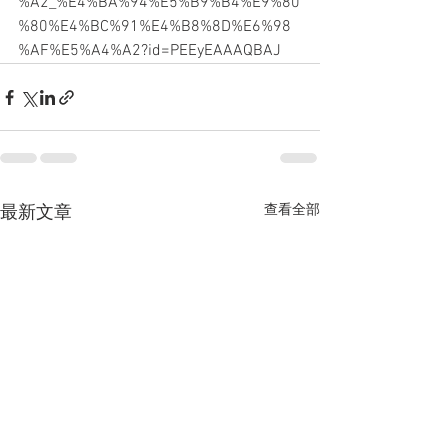
%A2_%E4%BA%94%E5%B9%B4%E9%80
%80%E4%BC%91%E4%B8%8D%E6%98
%AF%E5%A4%A2?id=PEEyEAAAQBAJ
查看全部
最新文章