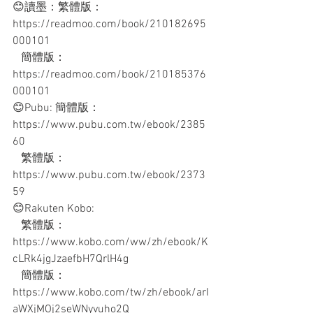
😊讀墨：繁體版：
https://readmoo.com/book/210182695
000101
   簡體版：
https://readmoo.com/book/210185376
000101
😊Pubu: 簡體版：
https://www.pubu.com.tw/ebook/2385
60
   繁體版：
https://www.pubu.com.tw/ebook/2373
59
😊Rakuten Kobo: 
   繁體版：
https://www.kobo.com/ww/zh/ebook/K
cLRk4jgJzaefbH7QrlH4g
   簡體版：
https://www.kobo.com/tw/zh/ebook/arI
aWXjMOj2seWNyvuho2Q