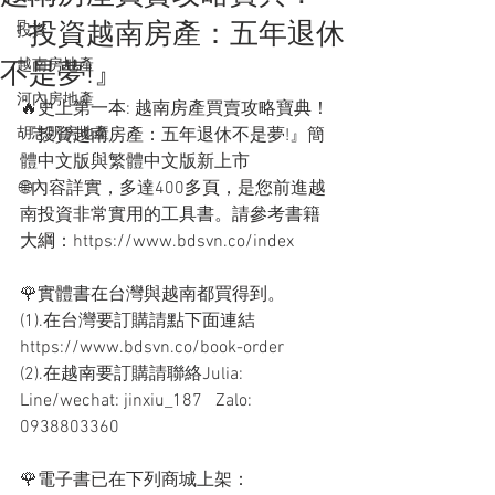
『投資越南房產：五年退休
投資
越南房地產
不是夢!』
河內房地產
🔥史上第一本: 越南房產買賣攻略寶典！
胡志明房地產
『投資越南房產：五年退休不是夢!』簡
體中文版與繁體中文版新上市
🌐內容詳實，多達400多頁，是您前進越
南投資非常實用的工具書。請參考書籍
大綱：https://www.bdsvn.co/index
🌹實體書在台灣與越南都買得到。
(1).在台灣要訂購請點下面連結 
https://www.bdsvn.co/book-order
(2).在越南要訂購請聯絡Julia:  
Line/wechat: jinxiu_187   Zalo: 
0938803360
🌹電子書已在下列商城上架：