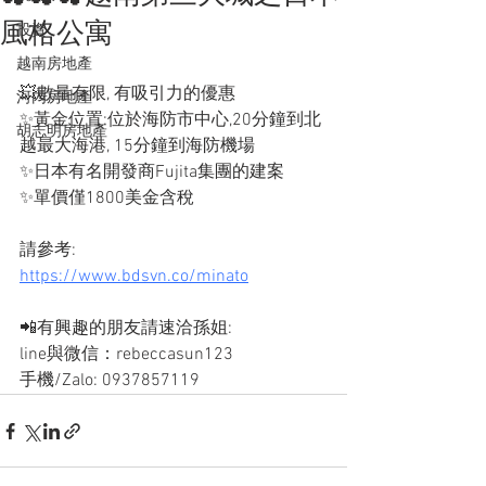
風格公寓
投資
越南房地產
💥數量有限, 有吸引力的優惠
河內房地產
✨黃金位置:位於海防市中心,20分鐘到北
胡志明房地產
越最大海港, 15分鐘到海防機場
✨日本有名開發商Fujita集團的建案
✨單價僅1800美金含稅
請參考:
https://www.bdsvn.co/minato
📲有興趣的朋友請速洽孫姐: 
line與微信：rebeccasun123
手機/Zalo: 0937857119