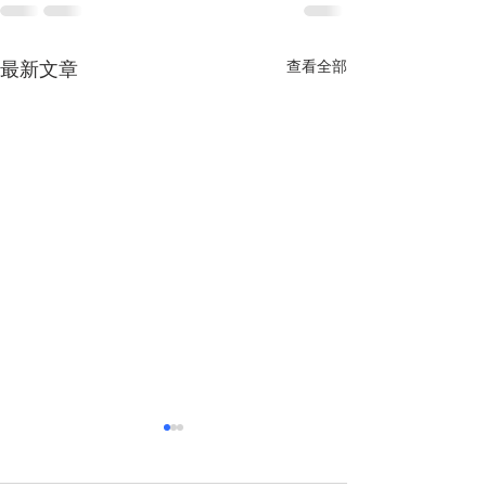
查看全部
最新文章
越南經濟前景獲國際社會
多重因素助推越
廣泛看好
定增長