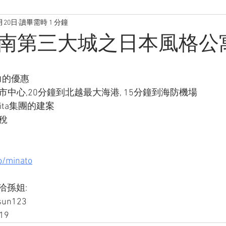
月20日
讀畢需時 1 分鐘
🍒越南第三大城之日本風格公
力的優惠
市中心,20分鐘到北越最大海港, 15分鐘到海防機場
ita集團的建案
稅
o/minato
孫姐: 
sun123
19