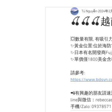
Tú Nguyễn
2024年2
🍒🍒
💥數量有限, 有吸引
✨黃金位置:位於海防
✨日本有名開發商Fuj
✨單價僅1800美金含
請參考:
https://www.bdsvn.c
📲有興趣的朋友請速洽
line與微信：rebecca
手機/Zalo: 09378571