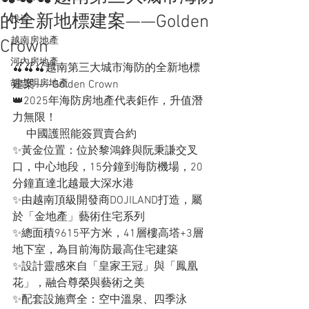
的全新地標建案——Golden
投資
越南房地產
Crown
河內房地產
🍒🍒🍒越南第三大城市海防的全新地標
胡志明房地產
建案——Golden Crown
👑2025年海防房地產代表鉅作，升值潛
力無限！
     中國護照能簽買賣合約
✨黃金位置：位於黎鴻鋒與阮秉謙交叉
口，中心地段，15分鐘到海防機場，20
分鐘直達北越最大深水港
✨由越南頂級開發商DOJILAND打造，屬
於「金地產」藝術住宅系列
✨總面積9615平方米，41層樓高塔+3層
地下室，為目前海防最高住宅建築
✨設計靈感來自「皇家王冠」與「鳳凰
花」，融合尊榮與藝術之美
✨配套設施齊全：空中溫泉、四季泳