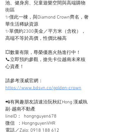
池、健身房、兒童遊樂空間與高端購物
街區
✨僅此一棟，與Diamond Crown齊名，奢
華生活稀缺資源
✨單價約2300美金／平方米（含稅），
高端不等於高價，性價比極高
💥數量有限，尊榮優惠火熱進行中！
📞立即預約參觀，搶先卡位越南未來核
心資產！
請參考漢威官網：
https://www.bdsvn.co/golden-crown
📲有興趣朋友請速洽阮秋紅Hong 漢威執
副-越南不動產
lineID：  hongnguyen678
微信  ：HongnguyenVHR
電話／Zalo: 0918 188 612