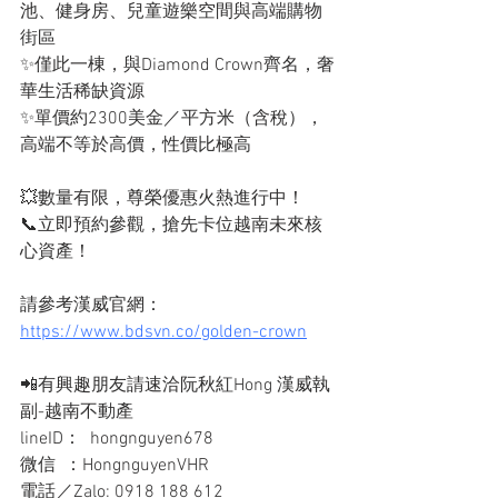
池、健身房、兒童遊樂空間與高端購物
街區
✨僅此一棟，與Diamond Crown齊名，奢
華生活稀缺資源
✨單價約2300美金／平方米（含稅），
高端不等於高價，性價比極高
💥數量有限，尊榮優惠火熱進行中！
📞立即預約參觀，搶先卡位越南未來核
心資產！
請參考漢威官網：
https://www.bdsvn.co/golden-crown
📲有興趣朋友請速洽阮秋紅Hong 漢威執
副-越南不動產
lineID：  hongnguyen678
微信  ：HongnguyenVHR
電話／Zalo: 0918 188 612