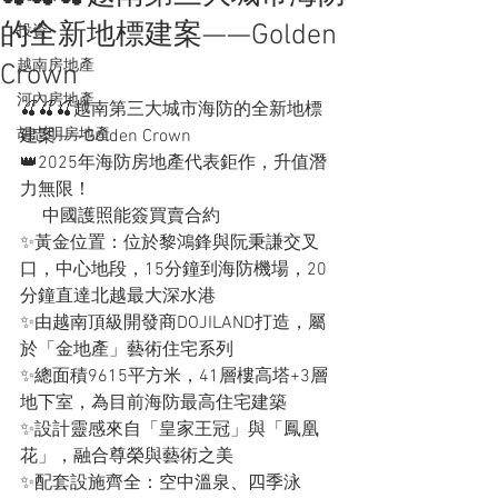
的全新地標建案——Golden
投資
越南房地產
Crown
河內房地產
🍒🍒🍒越南第三大城市海防的全新地標
胡志明房地產
建案——Golden Crown
👑2025年海防房地產代表鉅作，升值潛
力無限！
     中國護照能簽買賣合約
✨黃金位置：位於黎鴻鋒與阮秉謙交叉
口，中心地段，15分鐘到海防機場，20
分鐘直達北越最大深水港
✨由越南頂級開發商DOJILAND打造，屬
於「金地產」藝術住宅系列
✨總面積9615平方米，41層樓高塔+3層
地下室，為目前海防最高住宅建築
✨設計靈感來自「皇家王冠」與「鳳凰
花」，融合尊榮與藝術之美
✨配套設施齊全：空中溫泉、四季泳