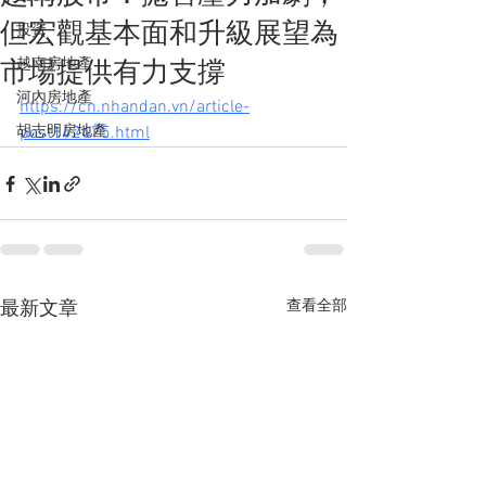
但宏觀基本面和升級展望為
投資
越南房地產
市場提供有力支撐
河內房地產
https://cn.nhandan.vn/article-
胡志明房地產
post142475.html
查看全部
最新文章