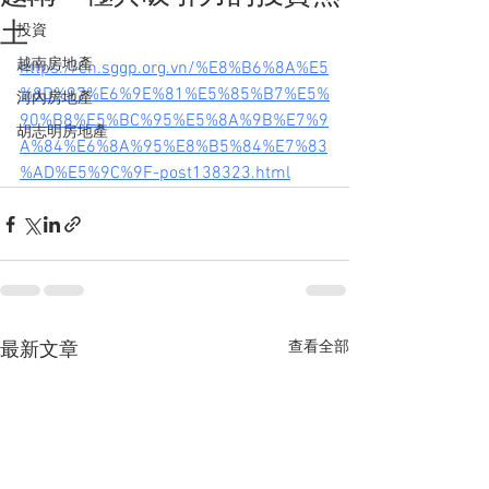
土
投資
越南房地產
https://cn.sggp.org.vn/%E8%B6%8A%E5
%8D%97%E6%9E%81%E5%85%B7%E5%
河內房地產
90%B8%E5%BC%95%E5%8A%9B%E7%9
胡志明房地產
A%84%E6%8A%95%E8%B5%84%E7%83
%AD%E5%9C%9F-post138323.html
查看全部
最新文章