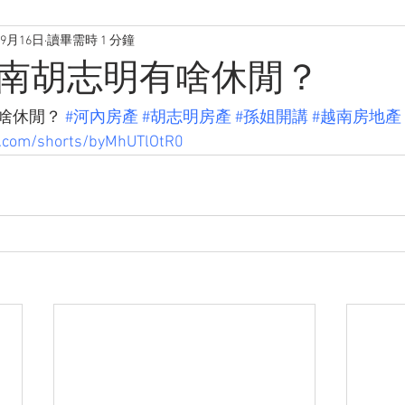
年9月16日
讀畢需時 1 分鐘
南胡志明有啥休閒？
啥休閒？ 
#河內房產
#胡志明房產
#孫姐開講
#越南房地產
.com/shorts/byMhUTlOtR0