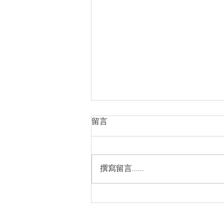
越南品牌房地產市場的長期發
留言
展方向
https://cn.nhandan.vn/article-
post156757.html
撰寫留言......