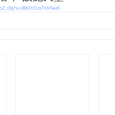
cjcjZ_lDg?si=jB82YJCzeTnS9wa5