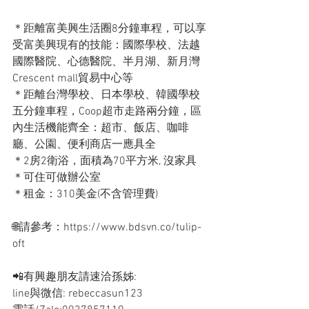
＊距離富美興生活圈8分鐘車程，可以享
受富美興現有的技能：國際學校、法越
國際醫院、心德醫院、半月湖、新月灣
Crescent mall貿易中心等
＊距離台灣學校、日本學校、韓國學校
五分鐘車程，Coop超市走路兩分鐘，區
內生活機能齊全：超市、飯店、咖啡
廳、公園、便利商店一應具全
＊2房2衛浴，面積為70平方米, 沒家具
＊可住可做辦公室
＊租金：310美金(不含管理費)
🌐請參考：https://www.bdsvn.co/tulip-
oft
📲有興趣朋友請速洽孫姊: 
line與微信: rebeccasun123