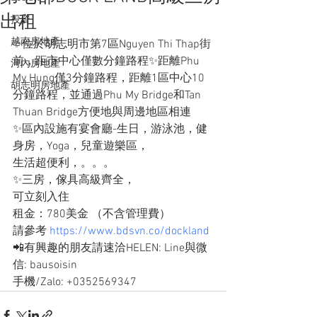
出租
投資
越南房地產
✨位於胡志明市第7區Nguyen Thi Thap街
前，距市中心僅數分鐘路程✨距離Phu 
河內房地產
My Hung僅3分鐘路程，距離1區中心10
胡志明房地產
分鐘路程，並通過Phu My Bridge和Tan 
Thuan Bridge方便地與周邊地區相連
✨區內設施有宴會廳-生日，游泳池，健
身房，Yoga，兒童遊樂區，
​生活超便利，。。。
✨三房，傢具高級齊全，
可立刻入住
租金：780美金 （不含管理費）
請參考 
https://www.bdsvn.co/dockland
📲有興趣的朋友請速洽HELEN: Line與微
信: bausoisin
手機/Zalo: +0352569347