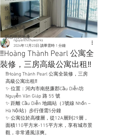
投資
越南房地產
河內房地產
胡志明房地產
nguyenthithuworks
2024年12月23日
讀畢需時 1 分鐘
‼️Hoàng Thành Pearl 公寓全
裝修，三房高級公寓出租‼️
‼️Hoàng Thành Pearl 公寓全裝修，三房
高級公寓出租‼️
✨ 位置：河內市南慈廉郡Cầu Diễn坊
Nguyễn Văn Giáp 路 55 號
✨ 距離 Cầu Diễn 地鐵站（3號線 Nhổn – 
Hà Nội站）步行僅需5分鐘
✨ 公寓位於高樓層，從12A層到29層，
面積110平方米-115平方米，享有城市景
觀，非常通風涼爽。