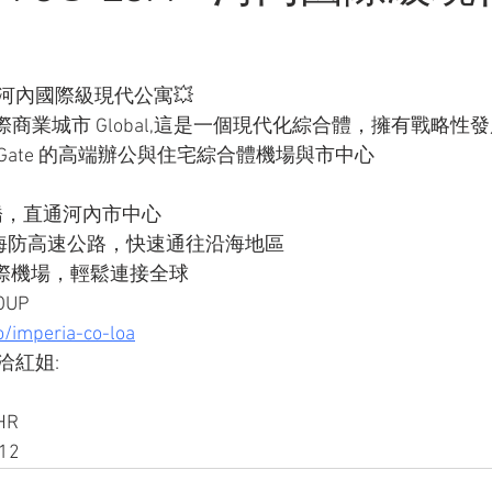
OA - 河內國際級現代公寓💥
商業城市 Global,這是一個現代化綜合體，擁有戰略性
ate 的高端辦公與住宅綜合體機場與市中心
an 橋，直通河內市中心
 - 海防高速公路，快速通往沿海地區
國際機場，輕鬆連接全球
OUP
/imperia-co-loa
紅姐: 
HR
12