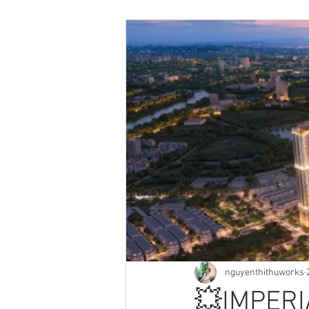
nguyenthithuworks
💥IMPE