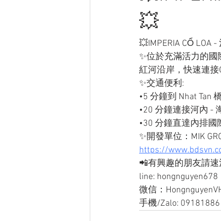
💥
💥IMPERIA CỔ L
✨位於充滿活力的國際
紅河沿岸，快速連接G
✨交通便利: 
•5 分鐘到 Nhat T
•20 分鐘連接河內
•30 分鐘直達內排
✨開發單位：MIK GR
https://www.bdsvn.co
📲有興趣的朋友請速洽
line: hongnguyen678
微信：HongnguyenV
手機/Zalo: 09181886