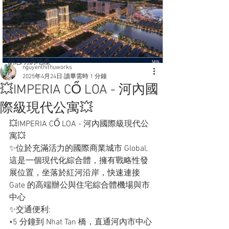
投資
越南房地產
河內房地產
胡志明房地產
nguyenthithuworks
2025年4月24日
讀畢需時 1 分鐘
💥IMPERIA CỔ LOA - 河內國
際級現代公寓💥
💥IMPERIA CỔ LOA - 河內國際級現代公
寓💥
✨位於充滿活力的國際商業城市 Global,
這是一個現代化綜合體，擁有戰略性發
展位置，坐落於紅河沿岸，快速連接
Gate 的高端辦公與住宅綜合體機場與市
中心
✨交通便利: 
•5 分鐘到 Nhat Tan 橋，直通河內市中心