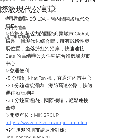
際級現代公寓💥
投資
越南房地產
💥IMPERIA CỔ LOA - 河內國際級現代公
寓💥
河內房地產
✨位於充滿活力的國際商業城市 Global,
胡志明房地產
這是一個現代化綜合體，擁有戰略性發
展位置，坐落於紅河沿岸，快速連接
Gate 的高端辦公與住宅綜合體機場與市
中心
✨交通便利: 
•5 分鐘到 Nhat Tan 橋，直通河內市中心
•20 分鐘連接河內 - 海防高速公路，快速
通往沿海地區
•30 分鐘直達內排國際機場，輕鬆連接
全球
✨開發單位：MIK GROUP
https://www.bdsvn.co/imperia-co-loa
📲有興趣的朋友請速洽紅姐: 
line: hongnguyen678