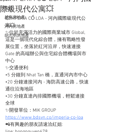
際級現代公寓💥
投資
越南房地產
💥IMPERIA CỔ LOA - 河內國際級現代公
寓💥
河內房地產
✨位於充滿活力的國際商業城市 Global,
胡志明房地產
這是一個現代化綜合體，擁有戰略性發
展位置，坐落於紅河沿岸，快速連接
Gate 的高端辦公與住宅綜合體機場與市
中心
✨交通便利: 
•5 分鐘到 Nhat Tan 橋，直通河內市中心
•20 分鐘連接河內 - 海防高速公路，快速
通往沿海地區
•30 分鐘直達內排國際機場，輕鬆連接
全球
✨開發單位：MIK GROUP
https://www.bdsvn.co/imperia-co-loa
📲有興趣的朋友請速洽紅姐: 
line: hongnguyen678