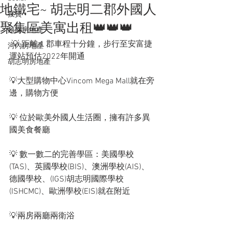
地鐵宅~ 胡志明二郡外國人
投資
聚集區美寓出租👑👑👑
越南房地產
 💡 距離１郡車程十分鐘，步行至安富捷
河內房地產
運站預估2022年開通
胡志明房地產
💡大型購物中心Vincom Mega Mall就在旁
邊，購物方便
💡 位於歐美外國人生活圈，擁有許多異
國美食餐廳
💡 數一數二的完善學區：美國學校
(TAS)、英國學校(BIS)、澳洲學校(AIS)、
德國學校、(IGS)胡志明國際學校
(ISHCMC)、歐洲學校(EIS)就在附近
💡兩房兩廳兩衛浴