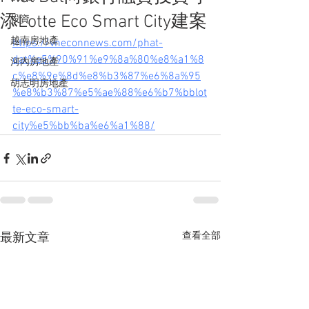
添Lotte Eco Smart City建案
投資
越南房地產
https://vneconnews.com/phat-
dat%e5%90%91%e9%8a%80%e8%a1%8
河內房地產
c%e8%9e%8d%e8%b3%87%e6%8a%95
胡志明房地產
%e8%b3%87%e5%ae%88%e6%b7%bblot
te-eco-smart-
city%e5%bb%ba%e6%a1%88/
查看全部
最新文章