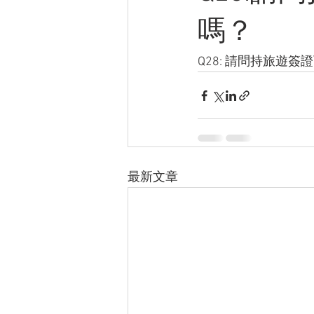
嗎？
Q28: 請問持旅遊
最新文章