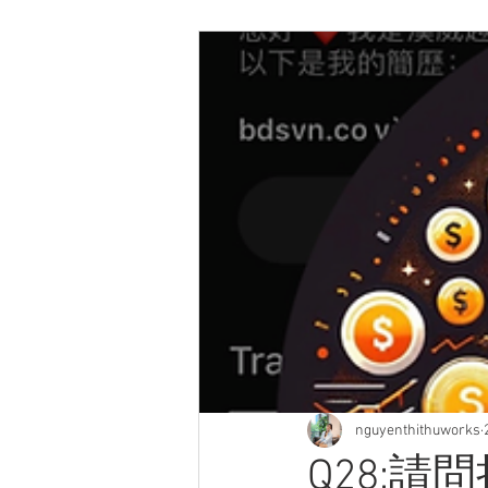
nguyenthithuworks
Q28: