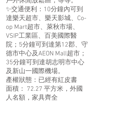
戶外休閒放鬆區，等等。
✨交通便利：10分鐘內可到
達樂天超市、樂天影城、Co-
op Mart超市、萊秋市場、
VSIP工業區、百美國際醫
院；5分鐘可到達第12郡、守
德市中心及AEON Mall超市；
35分鐘可到達胡志明市中心
及新山一國際機場。
產權狀態：已經有紅皮書
面積： 72.27 平方米，外國
人名額，家具齊全
聯絡我們: