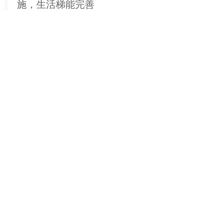
施，生活梯能完善
✨兩房兩衛、大客廳
✨家具齊全，可立即入住
Price
詳細內容
$430
聯絡我們:
聯絡人Please contact: Ms. Hong 紅
姊
Line: hongnguyen678
微信
: HongnguyenVHR
Zalo, Viber, What's app, tel:
+84 918188612
Email: hongnguyenvhr
@gmail.com