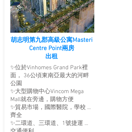
胡志明第九郡高級公寓Masteri
Centre Point兩房
出租
✨位於Vinhomes Grand Park裡
面， 36公頃東南亞最大的河畔
公園
✨大型購物中心Vincom Mega
Mall就在旁邊，購物方便
✨貿易市場，國際醫院，學校 ...
齊全
✨二環道、三環道、1號捷運 ...
交通便利