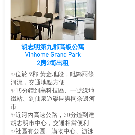
胡志明第九郡高級公寓
Vinhome Grand Park
2房2衛出租
✨位於 9郡 黃金地段，毗鄰兩條
河流，交通地點方便
✨15分鐘到高科技區、一號線地
鐵站、到仙泉遊樂區與同奈邊河
市​
✨近河內高速公路，30分鐘到達
胡志明市中心，交通相當便利​​
✨社區有公園、購物中心、游泳