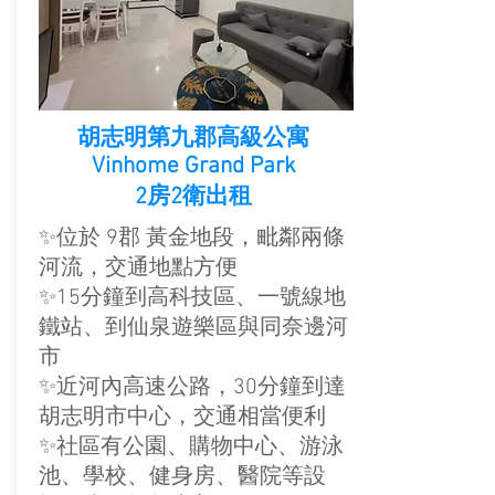
胡志明第九郡高級公寓
Vinhome Grand Park
2房2衛出租
✨位於 9郡 黃金地段，毗鄰兩條
河流，交通地點方便
✨15分鐘到高科技區、一號線地
鐵站、到仙泉遊樂區與同奈邊河
市​
✨近河內高速公路，30分鐘到達
胡志明市中心，交通相當便利​​
✨社區有公園、購物中心、游泳
池、學校、健身房、醫院等設