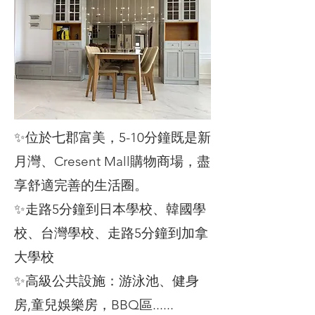
​✨位於七郡富美，5-10分鐘既是新
月灣、Cresent Mall購物商場，盡
享舒適完善的生活圈。
✨走路5分鐘到日本學校、韓國學
校、台灣學校、走路5分鐘到加拿
大學校
✨高級公共設施：游泳池、健身
房,童兒娛樂房，BBQ區......