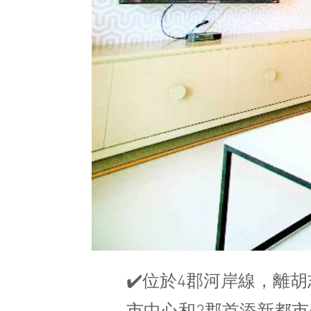
✔️位於4郡河岸線，離胡