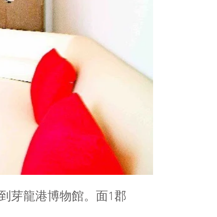
能到芽龍港博物館。面1郡