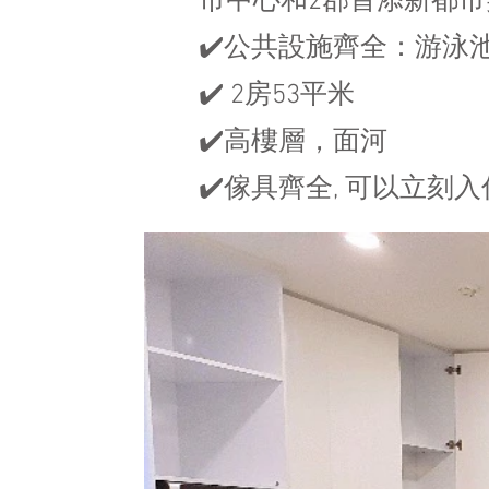
市中心和2郡首添新都市
✔️公共設施齊全：游泳
✔️ 2房53平米
✔️高樓層，面河
✔️傢具齊全, 可以立刻入