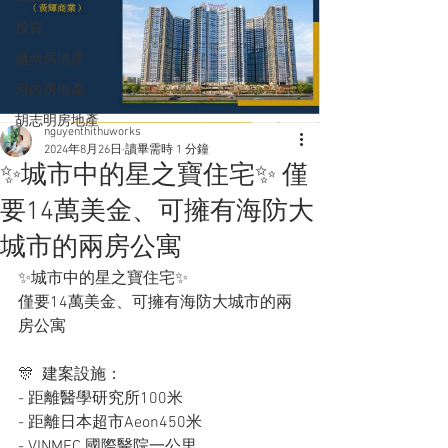
投資
越南房地產
河內房地產
胡志明房地產
nguyenthithuworks
2024年8月26日
讀畢需時 1 分鐘
✨城市中的星之寶住宅✨ 僅
要14萬美金、可擁有海防大
城市的兩房公寓
✨城市中的星之寶住宅✨
僅要14萬美金、可擁有海防大城市的兩
房公寓
🎊  建案設施：
- 距離醫學研究所100米
- 距離日本超市Aeon450米
- VINMEC 國際醫院一公里