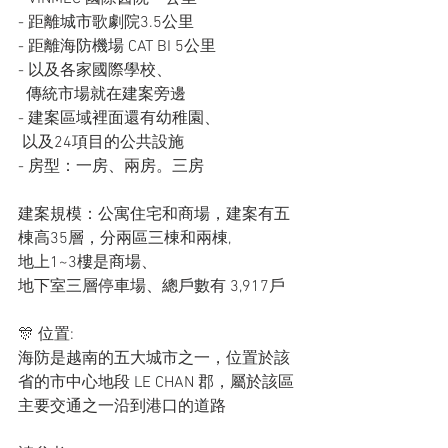
- 距離城市歌劇院3.5公里
- 距離海防機場 CAT BI 5公里
- 以及各家國際學校、  
  傳統市場就在建案旁邊
- 建案區域裡面還有幼稚園、
 以及24項目的公共設施
- 房型：一房、兩房。三房
建案規模：公寓住宅和商場，建案有五
棟高35層，分兩區三棟和兩棟,
地上1~3樓是商場、
地下室三層停車場、總戶數有 3,917戶
🎊 位置: 
海防是越南的五大城市之一，位置於該
省的市中心地段 LE CHAN 郡，屬於該區
主要交通之一沿到港口的道路