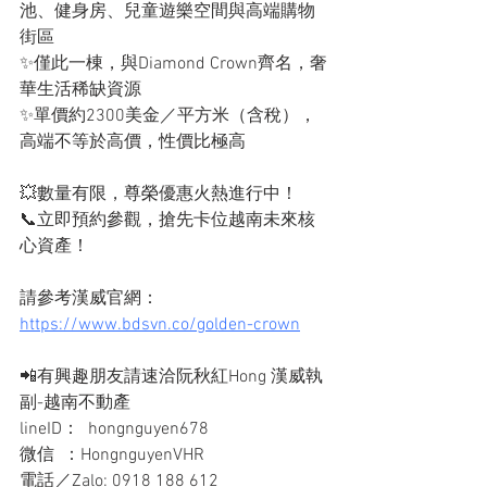
池、健身房、兒童遊樂空間與高端購物
街區
✨僅此一棟，與Diamond Crown齊名，奢
華生活稀缺資源
✨單價約2300美金／平方米（含稅），
高端不等於高價，性價比極高
💥數量有限，尊榮優惠火熱進行中！
📞立即預約參觀，搶先卡位越南未來核
心資產！
請參考漢威官網：
https://www.bdsvn.co/golden-crown
📲有興趣朋友請速洽阮秋紅Hong 漢威執
副-越南不動產
lineID：  hongnguyen678
微信  ：HongnguyenVHR
電話／Zalo: 0918 188 612