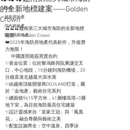
的全新地標建案——Golden
投資
越南房地產
Crown
河內房地產
🍒🍒🍒越南第三大城市海防的全新地標
胡志明房地產
建案——Golden Crown
👑2025年海防房地產代表鉅作，升值潛
力無限！
     中國護照能簽買賣合約
✨黃金位置：位於黎鴻鋒與阮秉謙交叉
口，中心地段，15分鐘到海防機場，20
分鐘直達北越最大深水港
✨由越南頂級開發商DOJILAND打造，屬
於「金地產」藝術住宅系列
✨總面積9615平方米，41層樓高塔+3層
地下室，為目前海防最高住宅建築
✨設計靈感來自「皇家王冠」與「鳳凰
花」，融合尊榮與藝術之美
✨配套設施齊全：空中溫泉、四季泳