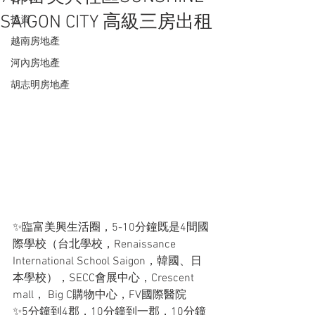
SAIGON CITY 高級三房出租
投資
越南房地產
河內房地產
胡志明房地產
✨臨富美興生活圈，5-10分鐘既是4間國
際學校（台北學校，Renaissance 
International School Saigon，韓國、日
本學校），SECC會展中心，Crescent 
mall， Big C購物中心，FV國際醫院
✨5分鐘到4郡，10分鐘到一郡，10分鐘