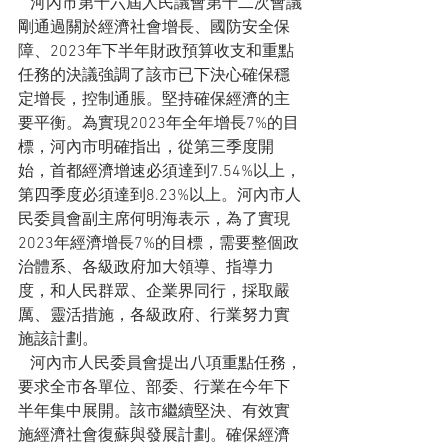
   河內市第十六屆人民議會第十二次會議
剛通過關於經濟社會增長、國防安全保
障、2023年下半年財政預算收支和重點
任務的決議強調了該市已下決心確保穩
定增長，控制通脹。堅持確保經濟的主
要平衡。為實現2023年全年增長7%的目
標，河內市明確指出，從第三季度開
始，首都經濟增速必須達到7.54%以上，
第四季度必須達到8.23%以上。河內市人
民委員會副主席何明海表示，為了實現
2023年經濟增長7%的目標，需要整個政
治體系、各級政府加大領導、指導力
度，和人民群眾、企業界同行，採取嚴
厲、靈活措施，各級政府、行業努力實
施該計劃。
   河內市人民委員會提出八項重點任務，
要求全市各單位、部委、行業在今年下
半年集中展開。該市繼續堅決、有效實
施經濟社會復蘇與發展計劃。確保經濟