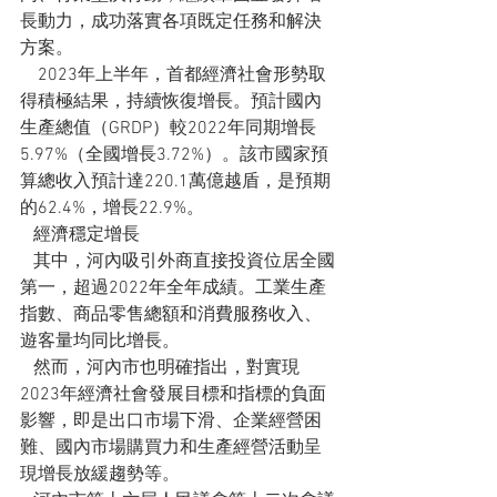
長動力，成功落實各項既定任務和解決
方案。
    2023年上半年，首都經濟社會形勢取
得積極結果，持續恢復增長。預計國內
生產總值（GRDP）較2022年同期增長
5.97%（全國增長3.72%）。該市國家預
算總收入預計達220.1萬億越盾，是預期
的62.4%，增長22.9%。
   經濟穩定增長
   其中，河內吸引外商直接投資位居全國
第一，超過2022年全年成績。工業生產
指數、商品零售總額和消費服務收入、
遊客量均同比增長。
   然而，河內市也明確指出，對實現
2023年經濟社會發展目標和指標的負面
影響，即是出口市場下滑、企業經營困
難、國內市場購買力和生產經營活動呈
現增長放緩趨勢等。