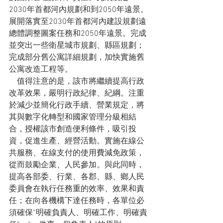
2030年首都河內規劃和到2050年遠景。
展開落實至2030年首都河內建設規劃遠
總體調整圖案任務和2050年遠景。完成
並突出一些衛星城市規劃、縣區規劃；
完成部分舊公寓詳細規劃，加快實施舊
公寓改造工程等。
    值得注意的是，該市將繼續提高行政
改革效果，嚴明行政紀律、紀綱。注重
於減少並簡化行政手續、營業規定，將
其與數字化轉型和國家管理分級相結
合，授權該市創造便利條件，吸引投
資，促進生產、經營活動。實施在線公
共服務、在線支付的使用費減免政策，
從而鼓勵企業、人民參加。與此同時，
提高各部委、行業、各郡、縣、鄉人民
委員會在執行任務重的效率、效果和責
任；在向各機構下達任務時，各單位必
須確保“明確負責人、明確工作、明確責