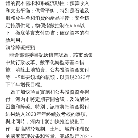
體的資本需求和系統流動性；預算收入
和支出平衡；供需平衡，特別是石油及
服務於生產和消費的產品平衡；安全穩
定持續供電，物價指數控制在4.5%以
下。徹底落實支付節省；確保資本的有
效利用。
消除障礙瓶頸
   龍邊郡郡委書記唐懷南認為，該市應集
中於行政改革、數字化轉型等基本措
施，消除土地拍賣、公共投資資金支付
等一些重要領域的瓶頸，以實現2023年
下半年增長目標。
    為了加快項目實施和公共投資資金撥
付，河內市將定期召開會議，及時解決
困難和障礙。特別，該市將把資金撥付
結果納入2023年年終績效考核的事項。
與此同時，河內市將加快推進規劃工
作；提高關於規劃、土地、城市和環保
的國家管理效果和質量。完成製定2021-