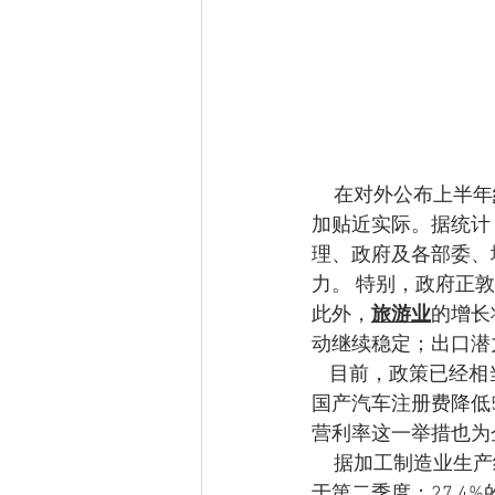
     在对外公布上半年
加贴近实际。据统计，
理、政府及各部委、
力。 特别，政府正
此外，
旅游业
的增长
动继续稳定；出口潜
    目前，政策已经相当完善。政府出台了刺激消费相关政策，如增值税从10%降低到8%，或者
国产汽车注册费降低
营利率这一举措也为
     据加工制造业生产经营动态调查结果显示，72.6%的企业认为第三季度国内生产经营活动好
于第二季度；27.