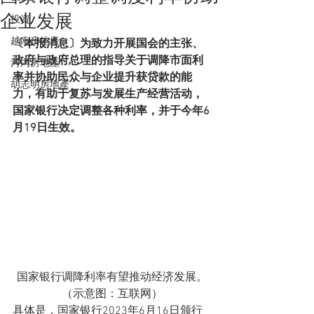
企业发展
投資
越南房地產
〔本报消息〕为致力开展国会的主张、
政府与政府总理的指导关于调降市面利
河內房地產
率并协助民众与企业提升获贷款的能
胡志明房地產
力，有助于复苏与发展生产经营活动，
国家银行决定调整各种利率，并于今年6
月19日生效。 
国家银行调降利率有望推动经济发展。
（示意图：互联网）
具体是，国家银行2023年6月16日颁行